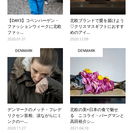
【DAY3】コペンハーゲン・
北欧ブランドで愛を届けよう
ファッションウィークに北欧
♡クリスマスギフトにおすす
ファッ...
めのアイ...
2020.01.31
2020.12.09
DENMARK
DENMARK
デンマークのメッテ・フレデ
北欧の美×日本の食で魅せ
リクセン首相、涙ながらにミ
る ニコライ・バーグマンと
ンクの一...
高田裕介シ...
2020.11.27
2021.04.10