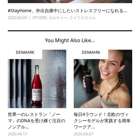
#StayHome、外出自粛中にしたいストレスフリーになれる...
2020.04.05
OTHERS
,
カルチャー
,
ライフスタイル
You Might Also Like…
DENMARK
DENMARK
世界一のレストラン「ノー
毎日4ラウンド！北欧のヴィ
マ」のDNAを受け継ぐ注目の
クシーモデルが実践する簡単
ノンアル...
ワークア...
2020.04.17
2020.04.07