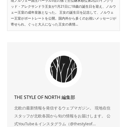
現ノルウェー国王ハーラル5世の孫で王位継承順位第2位のイングリ
ッド・アレクサンドラ王女が1月21日に18歳の誕生日を迎え、ノルウ
ェー王室の成年皇族となった。 王女の誕生日を記念して、ノルウェ
ー王室がポートレートを公開。国内外から多くのお祝いメッセージが
寄せられ、ぐっと大人になった王女の表情...
THE STYLE OF NORTH 編集部
北欧の最新情報を発信するウェブマガジン。 現地在住
スタッフが北欧各国から旬の情報をお届けします。 公
式YouTube＆インスタグラム（@thestyleof...