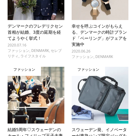
デンマークのフレデリクセン
幸せを呼ぶコインがもらえ
首相が結婚、3度の延期を経
る、デンマークの時計ブラン
てようやく挙式！
ド「ベーリング」がフェアを
実施中
2020.07.16
ファッション
,
DENMARK
,
セレブ
2020.06.26
リティ
,
ライフスタイル
ファッション
,
DENMARK
ファッション
ファッション
結婚5周年♡スウェーデンの
スウェーデン発、イノベータ
カール・フィリップ王子夫妻
ーが東急ハンズ限定バッグを