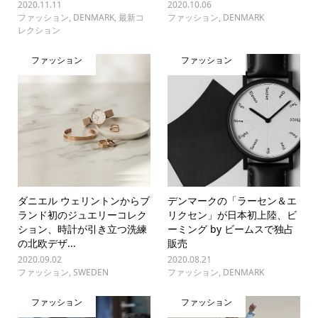
2020.11.11
2020.10.06
ファッション
,
DENMARK
,
最新コ
ファッション
,
DENMARK
レクション
ファッション
ファッション
ダニエル ウェリントンからブ
デンマークの「ラーセン＆エ
ランド初のジュエリーコレク
リクセン」が日本初上陸、ビ
ション、時計が引き立つ洗練
ーミング by ビームスで独占
の北欧デザ...
販売
2020.09.02
2020.08.21
ファッション
,
SWEDEN
ファッション
,
DENMARK
ファッション
ファッション