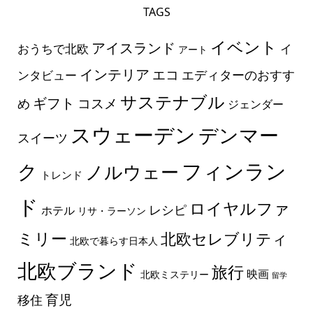
TAGS
イベント
アイスランド
おうちで北欧
イ
アート
インテリア
エコ
エディターのおすす
ンタビュー
サステナブル
ギフト
コスメ
め
ジェンダー
スウェーデン
デンマー
スイーツ
フィンラン
ク
ノルウェー
トレンド
ド
ロイヤルファ
レシピ
ホテル
リサ・ラーソン
ミリー
北欧セレブリティ
北欧で暮らす日本人
北欧ブランド
旅行
映画
北欧ミステリー
留学
育児
移住