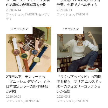
が結婚式の秘蔵写真を公開
発売。先着でノベルティも
2020.06.14
2020.06.13
ファッション
,
SWEDEN
,
セレブリ
ファッション
,
SWEDEN
ティ
ファッション
ファッション
2万円以下、デンマークの
『長くつ下のピッピ』の75周
「ダニッシュ デザイン」から
年を祝う、マリア ニルスドッ
日本限定カラーの新作腕時計
ターのジュエリーコレクショ
が到着
ンが話題
2020.06.08
2020.05.31
ファッション
,
DENMARK
ファッション
,
SWEDEN