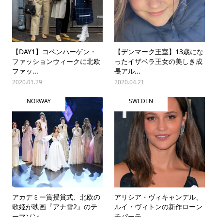
【DAY1】コペンハーゲン・
【デンマーク王室】13歳にな
ファッションウィークに北欧
ったイザベラ王女の美しき成
ファッ...
長アル...
2020.01.29
2020.04.21
NORWAY
SWEDEN
アカデミー賞授賞式、北欧の
アリシア・ヴィキャンデル、
歌姫が映画『アナ雪2』のテ
ルイ・ヴィトンの新作ローン
ーマソン...
チパーテ...