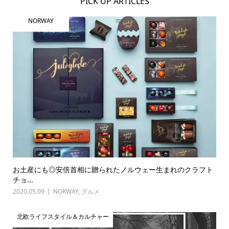
PICK UP ARTICLES
NORWAY
お土産にも◎安倍首相に贈られたノルウェー生まれのクラフト
チョ...
2020.05.09
NORWAY
,
グルメ
北欧ライフスタイル＆カルチャー