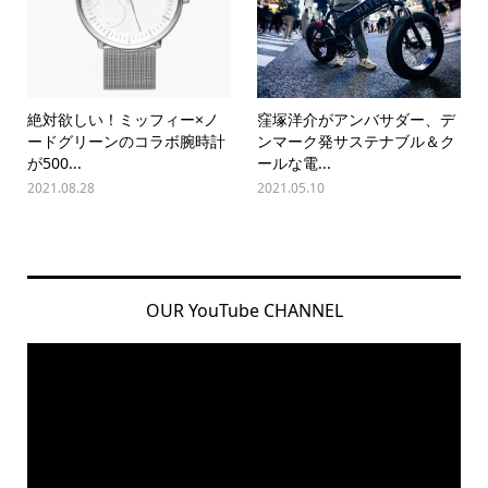
絶対欲しい！ミッフィー×ノ
窪塚洋介がアンバサダー、デ
ードグリーンのコラボ腕時計
ンマーク発サステナブル＆ク
が500...
ールな電...
2021.08.28
2021.05.10
OUR YouTube CHANNEL
動
画
プ
レ
ー