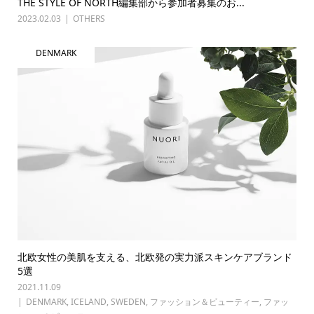
THE STYLE OF NORTH編集部から参加者募集のお...
2023.02.03
OTHERS
DENMARK
北欧女性の美肌を支える、北欧発の実力派スキンケアブランド
5選
2021.11.09
DENMARK
,
ICELAND
,
SWEDEN
,
ファッション＆ビューティー
,
ファッ