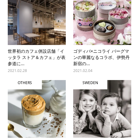
世界初のカフェ併設店舗「イ
ゴディバ×ニコライ バーグマ
ッタラ ストア＆カフェ」が表
ンの華麗なるコラボ、伊勢丹
参道に...
新宿の...
2021.02.28
2021.02.04
OTHERS
SWEDEN