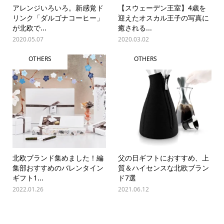
アレンジいろいろ。新感覚ド
【スウェーデン王室】4歳を
リンク「ダルゴナコーヒー」
迎えたオスカル王子の写真に
が北欧で...
癒される...
2020.05.07
2020.03.02
OTHERS
OTHERS
北欧ブランド集めました！編
父の日ギフトにおすすめ、上
集部おすすめのバレンタイン
質＆ハイセンスな北欧ブラン
ギフト1...
ド7選
2022.01.26
2021.06.12