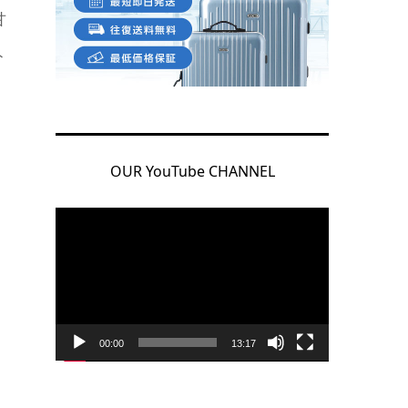
甘
ト
OUR YouTube CHANNEL
動
画
プ
レ
ー
ヤ
00:00
13:17
ー