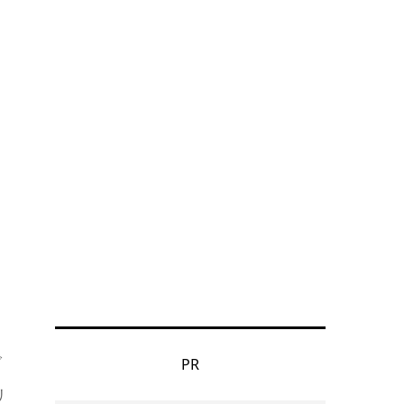
で
PR
リ