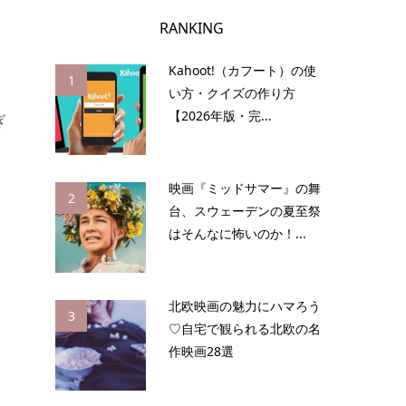
RANKING
Kahoot!（カフート）の使
1
い方・クイズの作り方
【2026年版・完...
ぎ
映画『ミッドサマー』の舞
2
台、スウェーデンの夏至祭
はそんなに怖いのか！...
北欧映画の魅力にハマろう
3
♡自宅で観られる北欧の名
作映画28選