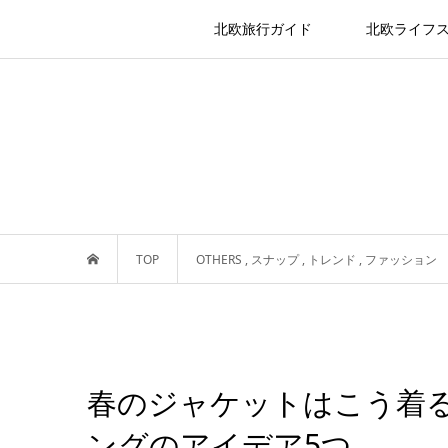
北欧旅行ガイド
北欧ライフ
TOP
OTHERS
,
スナップ
,
トレンド
,
ファッション
春のジャケットはこう着
ングのアイデア5つ