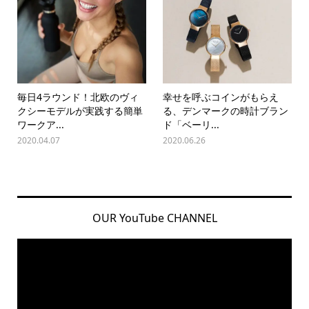
毎日4ラウンド！北欧のヴィ
幸せを呼ぶコインがもらえ
クシーモデルが実践する簡単
る、デンマークの時計ブラン
ワークア...
ド「ベーリ...
2020.04.07
2020.06.26
OUR YouTube CHANNEL
動
画
プ
レ