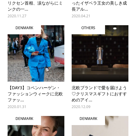
リクセン首相、涙ながらにミ
ったイザベラ王女の美しき成
ンクの一...
長アル...
2020.11.27
2020.04.21
DENMARK
OTHERS
【DAY3】コペンハーゲン・
北欧ブランドで愛を届けよう
ファッションウィークに北欧
♡クリスマスギフトにおすす
ファッ...
めのアイ...
2020.01.31
2020.12.09
DENMARK
DENMARK