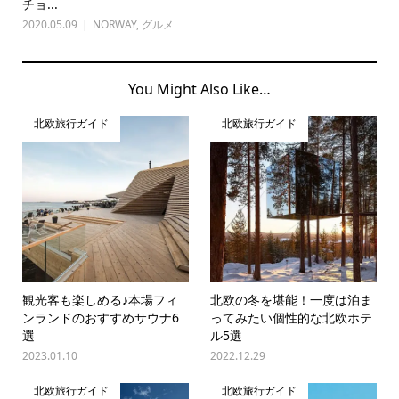
チョ...
2020.05.09
NORWAY
,
グルメ
You Might Also Like…
北欧旅行ガイド
北欧旅行ガイド
観光客も楽しめる♪本場フィ
北欧の冬を堪能！一度は泊ま
ンランドのおすすめサウナ6
ってみたい個性的な北欧ホテ
選
ル5選
2023.01.10
2022.12.29
北欧旅行ガイド
北欧旅行ガイド