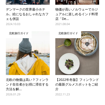
デンマークの世界最小ホテ
物価が高いノルウェーでカジ
ル。絵になるおしゃれなカフ
ュアルに楽しめるインド料理
ェも併設
店「De...
2024.10.03
2021.08.04
北欧旅行ガイド
北欧旅行ガイド
北欧の物価は高い？フィンラ
【2022年冬版】フィンランド
ンド在住者がお得に滞在する
の最新グルメスポットをご紹
方法を解...
介
2026.01.29
2022.11.23