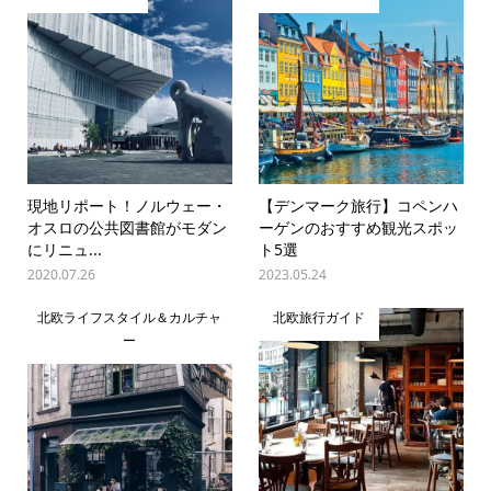
現地リポート！ノルウェー・
【デンマーク旅行】コペンハ
オスロの公共図書館がモダン
ーゲンのおすすめ観光スポッ
にリニュ...
ト5選
2020.07.26
2023.05.24
北欧ライフスタイル＆カルチャ
北欧旅行ガイド
ー