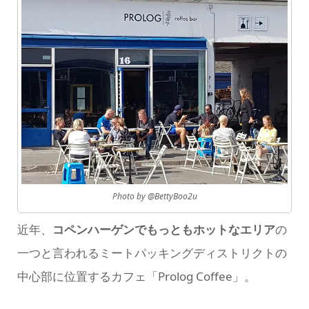
Photo by @BettyBoo2u
近年、
コペンハーゲンでもっともホットなエリア
の
一つと言われるミートパッキングディストリクトの
中心部に位置するカフェ「Prolog Coffee」。