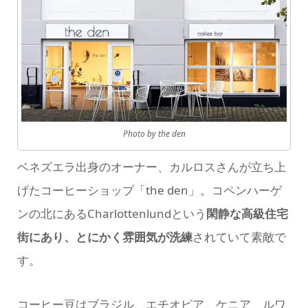
Photo by the den
ベネズエラ出身のオーナー、カルロスさんが立ち上
げたコーヒーショップ「the den」。コペンハーゲ
ンの北にあるCharlottenlundという
閑静な高級住宅
街にあり、とにかく雰囲気が洗練
されていて素敵で
す。
コーヒー豆はブラジル、エチオピア、ケニア、ルワ