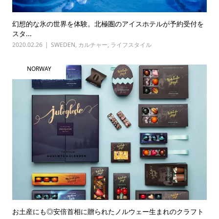
幻想的な氷の世界を体験。北極圏のアイスホテルが予約受付を
スタ...
2020.02.26
SWEDEN
,
カルチャー
,
ライフスタイル
NORWAY
お土産にも◎安倍首相に贈られたノルウェー生まれのクラフト