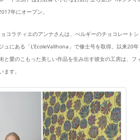
2017年にオープン。
たショコラティエのアンナさんは、べルギーのチョコレートシ
る「L’EcoleVallhona」で修士号を取得。以来20年
術と愛のこもった美しい作品を生み出す彼女の工房は、フ
います。