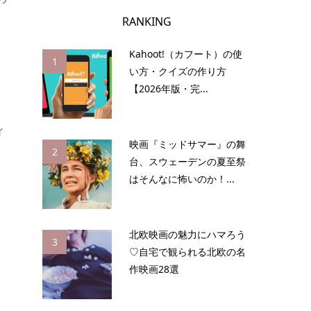
RANKING
Kahoot!（カフート）の使
1
い方・クイズの作り方
【2026年版・完...
ィ
映画『ミッドサマー』の舞
2
台、スウェーデンの夏至祭
はそんなに怖いのか！...
北欧映画の魅力にハマろう
3
♡自宅で観られる北欧の名
作映画28選