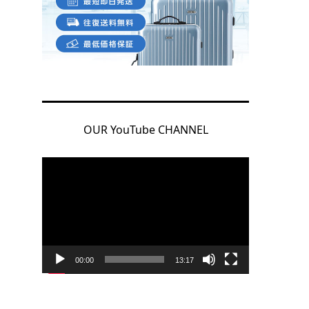
OUR YouTube CHANNEL
動
画
プ
レ
ー
ヤ
00:00
13:17
ー