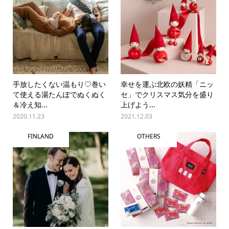
手放したくない温もり♡巻い
幸せを運ぶ北欧の妖精「ニッ
て使える湯たんぽでぬくぬく
セ」でクリスマス気分を盛り
＆冷え知...
上げよう...
2020.11.23
2021.12.03
FINLAND
OTHERS