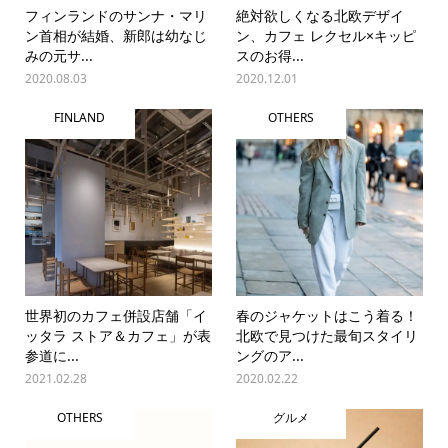
フィンランドのサンナ・マリ
絶対欲しくなる北欧デザイ
ン首相が結婚、新郎は幼なじ
ン、カフェ レクセル×キッピ
みの元サ...
スのお得...
2020.08.03
2020.12.01
FINLAND
OTHERS
世界初のカフェ併設店舗「イ
春のジャケットはこう着る！
ッタラ ストア＆カフェ」が表
北欧で見つけた最旬スタイリ
参道に...
ングのア...
2021.02.28
2020.02.22
OTHERS
グルメ