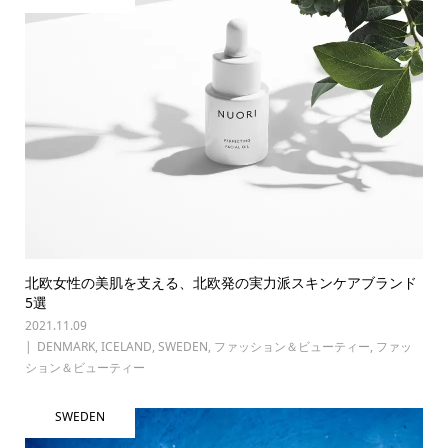
北欧女性の美肌を支える、北欧発の実力派スキンケアブランド
5選
2021.11.09
DENMARK
,
ICELAND
,
SWEDEN
,
ファッション＆ビューティー
,
ファッ
ション＆ビューティー
SWEDEN