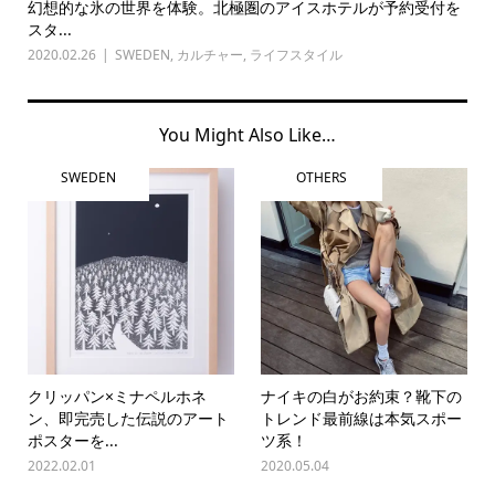
幻想的な氷の世界を体験。北極圏のアイスホテルが予約受付を
スタ...
2020.02.26
SWEDEN
,
カルチャー
,
ライフスタイル
You Might Also Like…
SWEDEN
OTHERS
クリッパン×ミナペルホネ
ナイキの白がお約束？靴下の
ン、即完売した伝説のアート
トレンド最前線は本気スポー
ポスターを...
ツ系！
2022.02.01
2020.05.04