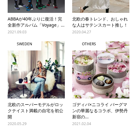
ABBAが40年ぶりに復活！完
北欧の春トレンド、おしゃれ
全新作アルバム「Voyage」...
な人はサテンスカート推し！
2021.09.03
2020.04.27
SWEDEN
OTHERS
北欧のスーパーモデルがロッ
ゴディバ×ニコライ バーグマ
クテイスト満載の自宅を初公
ンの華麗なるコラボ、伊勢丹
開
新宿の...
2020.05.29
2021.02.04