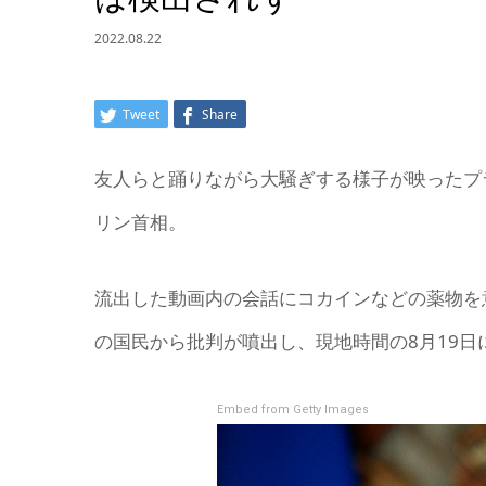
2022.08.22
Tweet
Share
友人らと踊りながら大騒ぎする様子が映ったプ
リン首相。
流出した動画内の会話にコカインなどの薬物を
の国民から批判が噴出し、現地時間の8月19
Embed from Getty Images