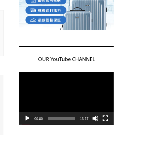
OUR YouTube CHANNEL
動
画
プ
レ
ー
ヤ
00:00
13:17
ー