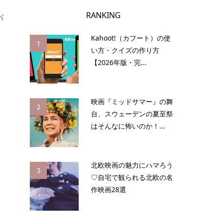
RANKING
パ
Kahoot!（カフート）の使
1
い方・クイズの作り方
【2026年版・完...
映画『ミッドサマー』の舞
2
台、スウェーデンの夏至祭
はそんなに怖いのか！...
北欧映画の魅力にハマろう
3
♡自宅で観られる北欧の名
作映画28選