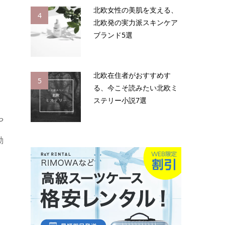
北欧女性の美肌を支える、
4
北欧発の実力派スキンケア
ブランド5選
北欧在住者がおすすめす
5
る、今こそ読みたい北欧ミ
ステリー小説7選
や
動
、