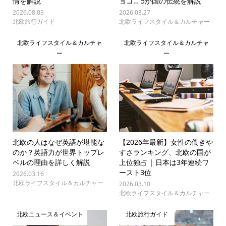
情を解説
ョコ… 5か国の伝統を解説
2026.08.03
2026.03.27
北欧旅行ガイド
北欧ライフスタイル＆カルチャー
北欧ライフスタイル＆カルチャ
北欧ライフスタイル＆カルチャ
ー
ー
北欧の人はなぜ英語が堪能な
【2026年最新】女性の働きや
のか？英語力が世界トップレ
すさランキング、北欧の国が
ベルの理由を詳しく解説
上位独占 | 日本は3年連続ワ
ースト3位
2026.03.16
北欧ライフスタイル＆カルチャー
2026.03.10
北欧ライフスタイル＆カルチャー
北欧ニュース＆イベント
北欧旅行ガイド