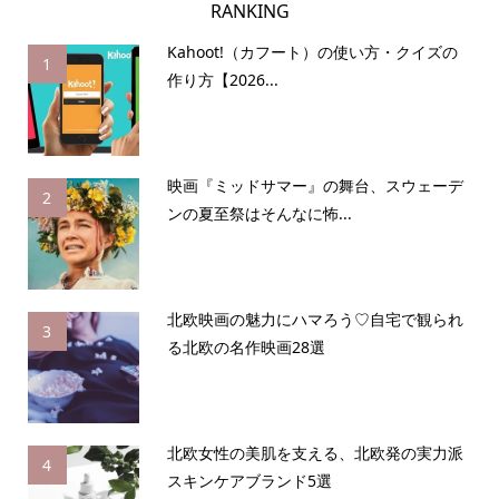
RANKING
Kahoot!（カフート）の使い方・クイズの
1
作り方【2026...
映画『ミッドサマー』の舞台、スウェーデ
2
ンの夏至祭はそんなに怖...
北欧映画の魅力にハマろう♡自宅で観られ
3
る北欧の名作映画28選
北欧女性の美肌を支える、北欧発の実力派
4
スキンケアブランド5選