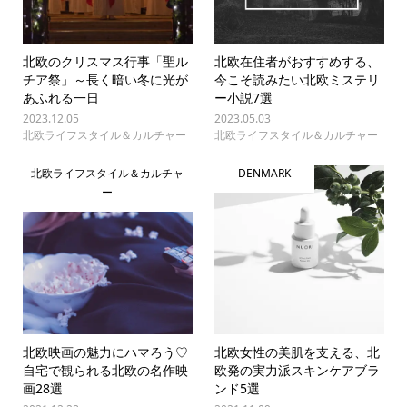
北欧のクリスマス行事「聖ル
北欧在住者がおすすめする、
チア祭」～長く暗い冬に光が
今こそ読みたい北欧ミステリ
あふれる一日
ー小説7選
2023.12.05
2023.05.03
北欧ライフスタイル＆カルチャー
北欧ライフスタイル＆カルチャー
北欧ライフスタイル＆カルチャ
DENMARK
ー
北欧映画の魅力にハマろう♡
北欧女性の美肌を支える、北
自宅で観られる北欧の名作映
欧発の実力派スキンケアブラ
画28選
ンド5選