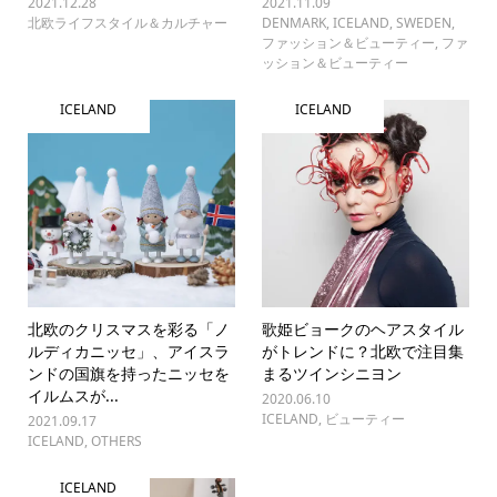
2021.12.28
2021.11.09
北欧ライフスタイル＆カルチャー
DENMARK
,
ICELAND
,
SWEDEN
,
ファッション＆ビューティー
,
ファ
ッション＆ビューティー
ICELAND
ICELAND
北欧のクリスマスを彩る「ノ
歌姫ビョークのヘアスタイル
ルディカニッセ」、アイスラ
がトレンドに？北欧で注目集
ンドの国旗を持ったニッセを
まるツインシニヨン
イルムスが...
2020.06.10
ICELAND
,
ビューティー
2021.09.17
ICELAND
,
OTHERS
ICELAND