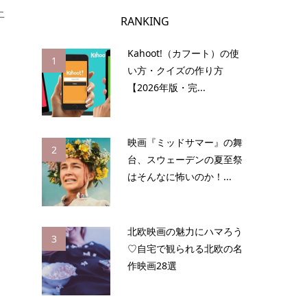
上
RANKING
Kahoot!（カフート）の使
1
い方・クイズの作り方
【2026年版・完...
映画『ミッドサマー』の舞
2
台、スウェーデンの夏至祭
はそんなに怖いのか！...
北欧映画の魅力にハマろう
3
♡自宅で観られる北欧の名
作映画28選