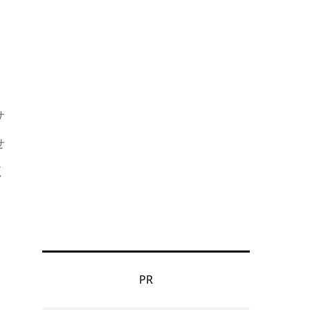
サ
せ
く
PR