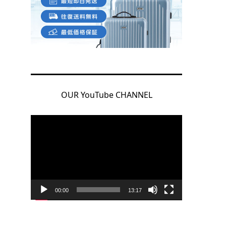
OUR YouTube CHANNEL
動
画
プ
レ
ー
ヤ
00:00
13:17
ー