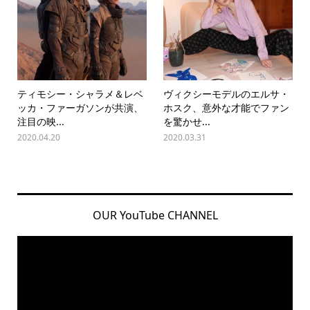
ティモシー・シャラメ＆レベ
ヴィクシーモデルのエルサ・
ッカ・ファーガソンが共演、
ホスク、意外な才能でファン
注目の映...
を驚かせ...
2020.04.20
2020.03.31
OUR YouTube CHANNEL
動
画
プ
レ