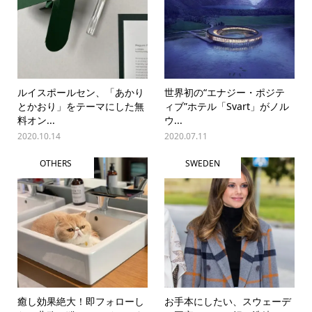
ルイスポールセン、「あかり
世界初の“エナジー・ポジテ
とかおり」をテーマにした無
ィブ”ホテル「Svart」がノル
料オン...
ウ...
2020.10.14
2020.07.11
OTHERS
SWEDEN
癒し効果絶大！即フォローし
お手本にしたい、スウェーデ