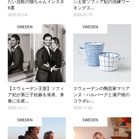
たい北欧の猫ちゃんインスタ
ン王室ソフィア妃の洗練ワー
6選
キングス...
2020.05.14
2020.01.15
SWEDEN
SWEDEN
【スウェーデン王室】ソフィ
スウェーデンの陶芸家マリア
ア妃が第三子妊娠を発表、来
ンヌ・ハルバーグと瀬戸焼の
春に出産...
コラボレ...
2020.12.11
2020.11.02
SWEDEN
SWEDEN