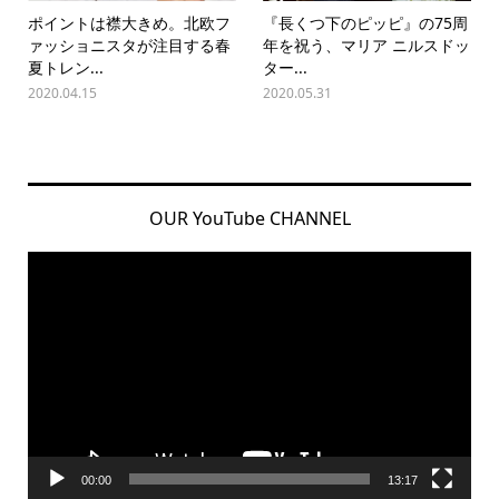
ポイントは襟大きめ。北欧フ
『長くつ下のピッピ』の75周
ァッショニスタが注目する春
年を祝う、マリア ニルスドッ
夏トレン...
ター...
2020.04.15
2020.05.31
OUR YouTube CHANNEL
動
画
プ
レ
ー
ヤ
ー
00:00
13:17