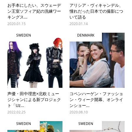
お手本にしたい、スウェーデ
アリシア・ヴィキャンデル、
ン王室ソフィア妃の洗練ワー
憧れだった日本での撮影につ
キングス...
いて語る
2020.01.15
2020.01.14
SWEDEN
DENMARK
声優・田中理恵×北欧ミュー
コペンハーゲン・ファッショ
ジシャンによる新プロジェク
ン・ウィーク開幕、オンライ
ト「Uz...
ンショー...
2022.02.25
2020.08.10
SWEDEN
SWEDEN