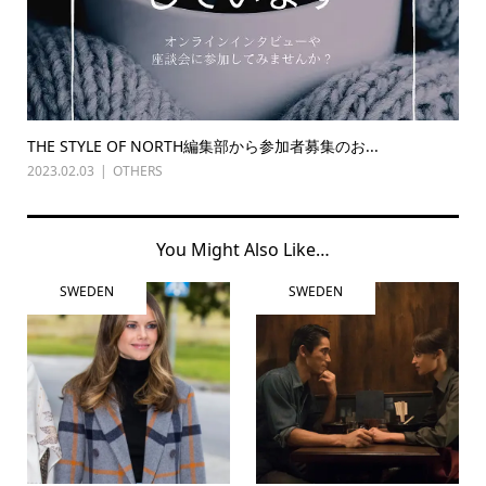
THE STYLE OF NORTH編集部から参加者募集のお...
2023.02.03
OTHERS
You Might Also Like…
SWEDEN
SWEDEN