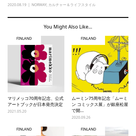
2020.08.19
NORWAY
,
カルチャー＆ライフスタイル
You Might Also Like…
FINLAND
FINLAND
マリメッコ70周年記念、公式
ムーミン75周年記念「ムーミ
アートブックが日本発売決定
ン コミックス展」が銀座松屋
で開...
2021.05.20
2020.09.26
FINLAND
FINLAND