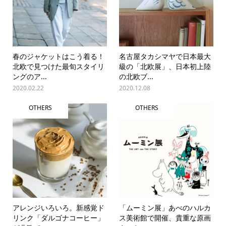
春のジャケットはこう着る！
名古屋タカシマヤで日本最大
北欧で見つけた最旬スタイリ
級の「北欧展」、日本初上陸
ングのア...
の北欧ブ...
2020.02.22
2020.12.08
OTHERS
OTHERS
アレンジいろいろ。新感覚ド
「ムーミン展」あべのハルカ
リンク「ダルゴナコーヒー」
ス美術館で開催、貴重な原画