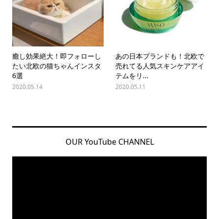
癒し効果絶大！即フォローし
あの日本ブランドも！北欧で
たい北欧の猫ちゃんインスタ
売れてる人気スキンケアアイ
6選
テムをリ...
2020.05.14
2020.05.11
OUR YouTube CHANNEL
動
画
プ
レ
ー