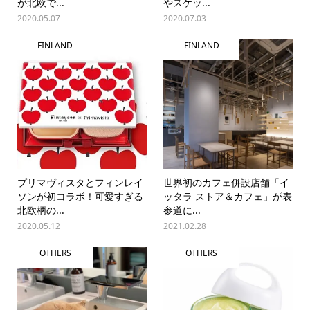
が北欧で...
やスケッ...
2020.05.07
2020.07.03
FINLAND
FINLAND
プリマヴィスタとフィンレイ
世界初のカフェ併設店舗「イ
ソンが初コラボ！可愛すぎる
ッタラ ストア＆カフェ」が表
北欧柄の...
参道に...
2020.05.12
2021.02.28
OTHERS
OTHERS