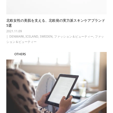
北欧女性の美肌を支える、北欧発の実力派スキンケアブランド
5選
2021.11.09
DENMARK
,
ICELAND
,
SWEDEN
,
ファッション＆ビューティー
,
ファッ
ション＆ビューティー
OTHERS