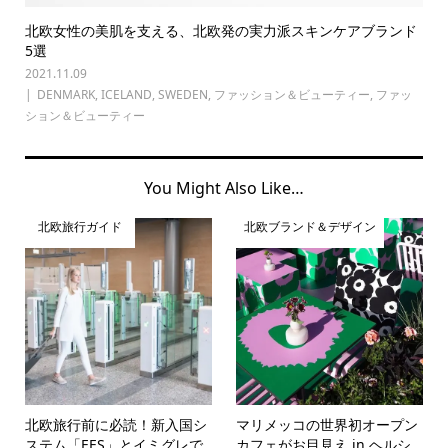
北欧女性の美肌を支える、北欧発の実力派スキンケアブランド
5選
2021.11.09
DENMARK
,
ICELAND
,
SWEDEN
,
ファッション＆ビューティー
,
ファッ
ション＆ビューティー
You Might Also Like…
北欧旅行ガイド
北欧ブランド＆デザイン
北欧旅行前に必読！新入国シ
マリメッコの世界初オープン
ステム「EES」とイミグレで
カフェがお目見え in ヘルシ