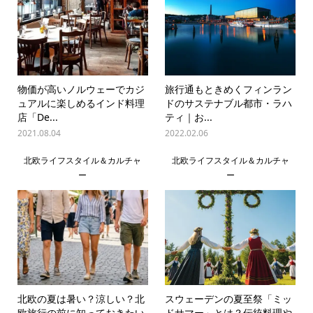
物価が高いノルウェーでカジ
旅行通もときめくフィンラン
ュアルに楽しめるインド料理
ドのサステナブル都市・ラハ
店「De...
ティ｜お...
2021.08.04
2022.02.06
北欧ライフスタイル＆カルチャ
北欧ライフスタイル＆カルチャ
ー
ー
北欧の夏は暑い？涼しい？北
スウェーデンの夏至祭「ミッ
欧旅行の前に知っておきたい
ドサマー」とは？伝統料理や