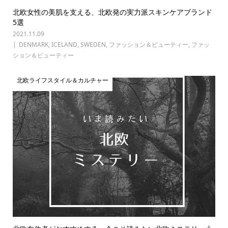
北欧女性の美肌を支える、北欧発の実力派スキンケアブランド
5選
2021.11.09
DENMARK
,
ICELAND
,
SWEDEN
,
ファッション＆ビューティー
,
ファッ
ション＆ビューティー
北欧ライフスタイル＆カルチャー