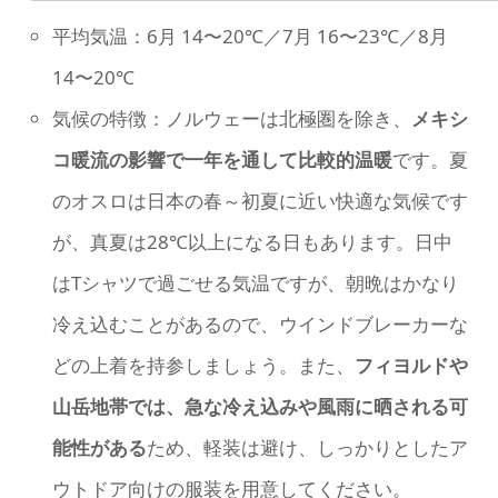
平均気温：6月 14〜20℃／7月 16〜23℃／8月
14〜20℃
気候の特徴：ノルウェーは北極圏を除き、
メキシ
コ暖流の影響で一年を通して比較的温暖
です。夏
のオスロは日本の春～初夏に近い快適な気候です
が、真夏は28℃以上になる日もあります。日中
はTシャツで過ごせる気温ですが、朝晩はかなり
冷え込むことがあるので、ウインドブレーカーな
どの上着を持参しましょう。また、
フィヨルドや
山岳地帯では、急な冷え込みや風雨に晒される可
能性がある
ため、軽装は避け、しっかりとしたア
ウトドア向けの服装を用意してください。