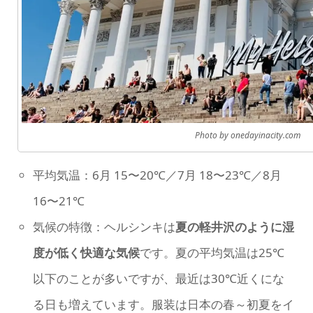
Photo by onedayinacity.com
平均気温：6月 15〜20℃／7月 18〜23℃／8月
16〜21℃
気候の特徴：ヘルシンキは
夏の軽井沢のように湿
度が低く快適な気候
です。夏の平均気温は25℃
以下のことが多いですが、最近は30℃近くにな
る日も増えています。服装は日本の春～初夏をイ