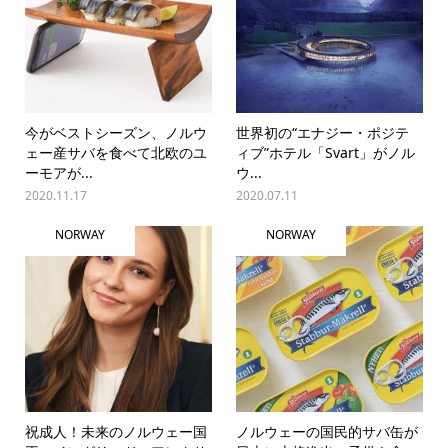
今がベストシーズン、ノルウ
世界初の“エナジー・ポジテ
ェー産サバを食べて北欧のユ
ィブ”ホテル「Svart」がノル
ーモアが...
ウ...
2020.11.17
2020.07.11
NORWAY
NORWAY
祝成人！未来のノルウェー国
ノルウェーの国民的サバ缶が