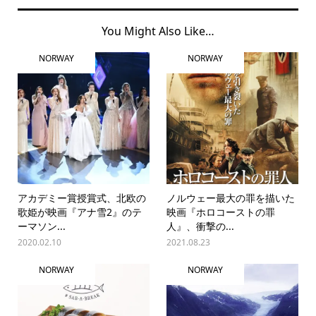
You Might Also Like…
NORWAY
NORWAY
アカデミー賞授賞式、北欧の
ノルウェー最大の罪を描いた
歌姫が映画『アナ雪2』のテ
映画『ホロコーストの罪
ーマソン...
人』、衝撃の...
2020.02.10
2021.08.23
NORWAY
NORWAY